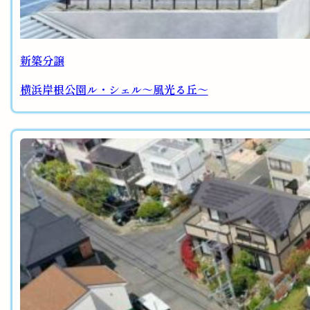
新築分譲
横浜岸根公園ル・シェル～風光る丘～