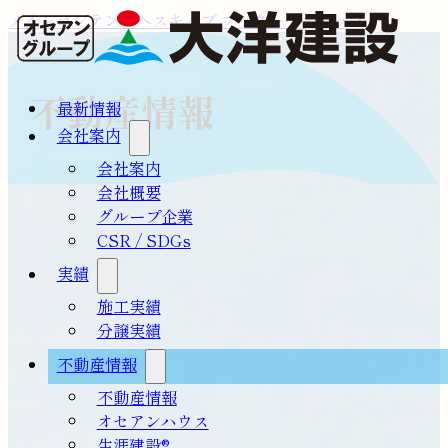
メインコンテンツへスキップ
フッターへスキップ
不動産情報
最新情報
会社案内
会社案内
会社概要
グループ企業
CSR / SDGs
実績
施工実績
分譲実績
不動産情報
不動産情報
オセアンハウス
生涯建設®