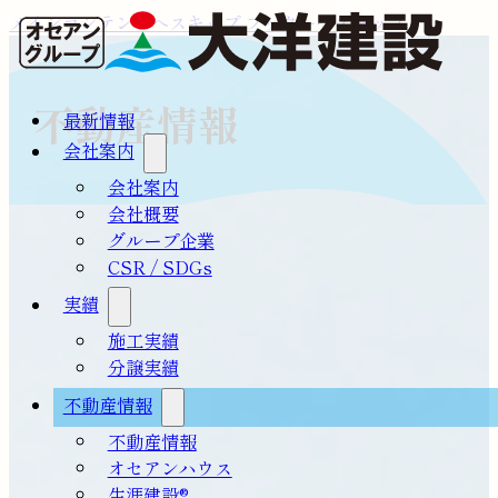
メインコンテンツへスキップ
フッターへスキップ
不動産情報
最新情報
会社案内
会社案内
会社概要
グループ企業
CSR / SDGs
実績
施工実績
分譲実績
不動産情報
不動産情報
オセアンハウス
生涯建設®