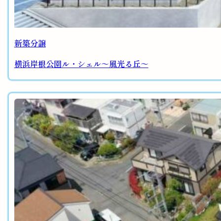
新築分譲
横浜岸根公園ル・シェル～風光る丘～