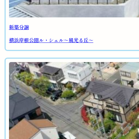
新築分譲
横浜岸根公園ル・シェル～風光る丘～