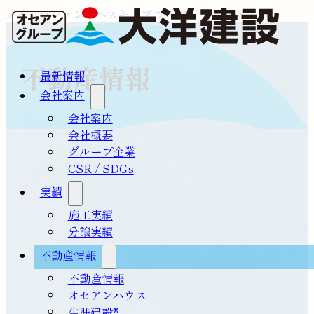
メインコンテンツへスキップ
フッターへスキップ
不動産情報
最新情報
会社案内
会社案内
会社概要
グループ企業
CSR / SDGs
実績
施工実績
分譲実績
不動産情報
不動産情報
オセアンハウス
生涯建設®