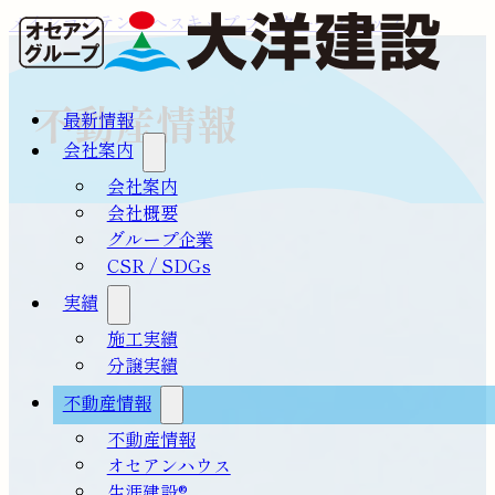
メインコンテンツへスキップ
フッターへスキップ
不動産情報
最新情報
会社案内
会社案内
会社概要
グループ企業
CSR / SDGs
実績
施工実績
分譲実績
不動産情報
不動産情報
オセアンハウス
生涯建設®