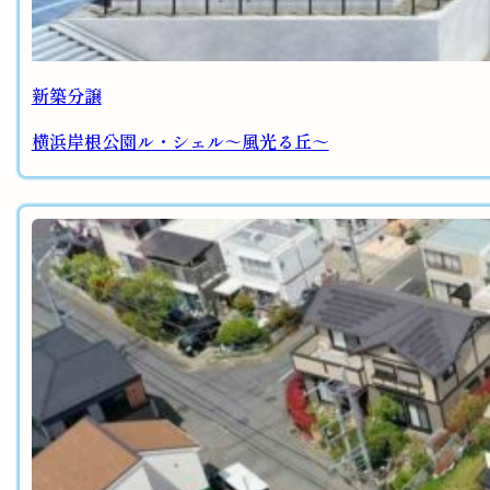
新築分譲
横浜岸根公園ル・シェル～風光る丘～