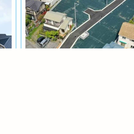
土地分譲
茅ヶ崎今宿テール