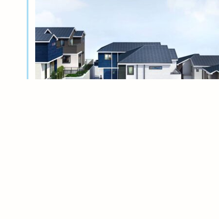
新築分譲
横浜岸根公園ル・シェル～風光る丘～