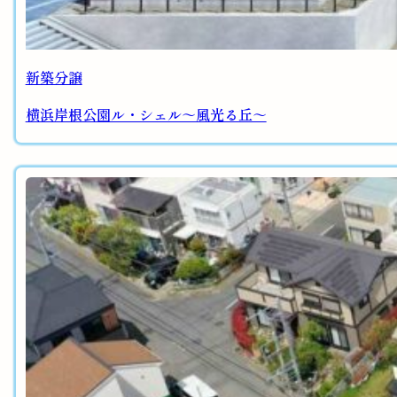
新築分譲
横浜岸根公園ル・シェル～風光る丘～