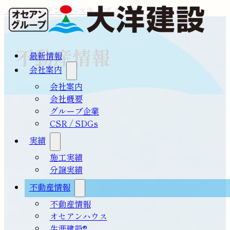
メインコンテンツへスキップ
フッターへスキップ
不動産情報
最新情報
会社案内
会社案内
会社概要
グループ企業
CSR / SDGs
実績
施工実績
分譲実績
不動産情報
不動産情報
オセアンハウス
生涯建設®