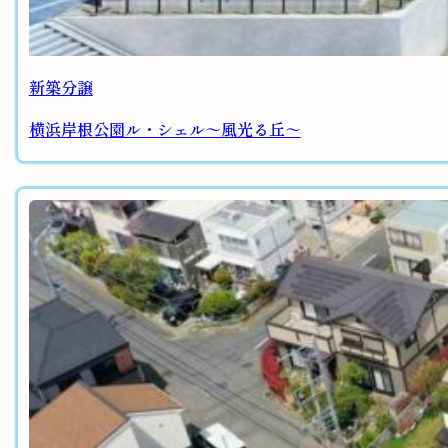
新築分譲
横浜岸根公園ル・シェル～風光る丘～