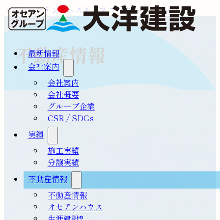
メインコンテンツへスキップ
フッターへスキップ
不動産情報
最新情報
会社案内
会社案内
会社概要
グループ企業
CSR / SDGs
実績
施工実績
分譲実績
不動産情報
不動産情報
オセアンハウス
生涯建設®