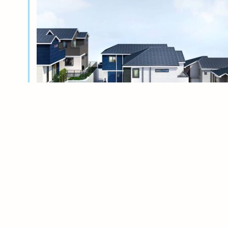
新築分譲
横浜岸根公園ル・シェル～風光る丘～