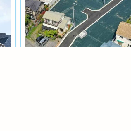
土地分譲
茅ヶ崎今宿テール