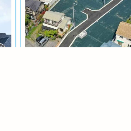
土地分譲
茅ヶ崎今宿テール