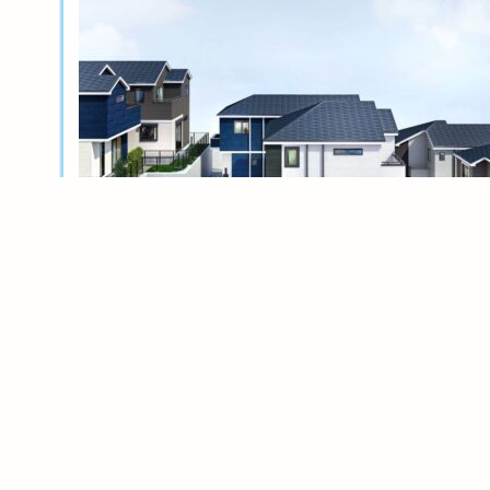
新築分譲
横浜岸根公園ル・シェル～風光る丘～