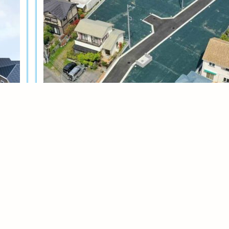
土地分譲
茅ヶ崎今宿テール