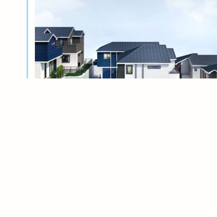
新築分譲
横浜岸根公園ル・シェル～風光る丘～