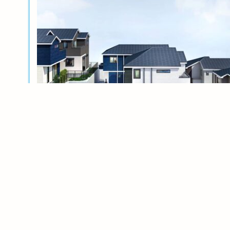
新築分譲
横浜岸根公園ル・シェル～風光る丘～