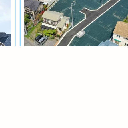
土地分譲
茅ヶ崎今宿テール