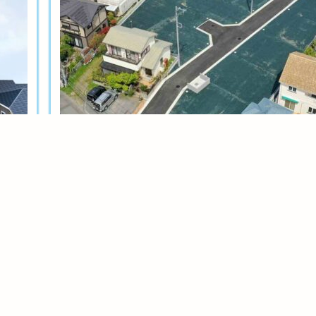
土地分譲
茅ヶ崎今宿テール