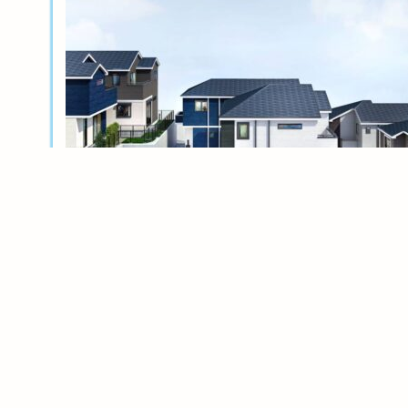
新築分譲
横浜岸根公園ル・シェル～風光る丘～