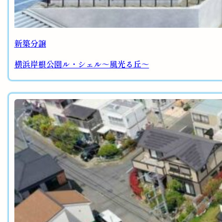
新築分譲
横浜岸根公園ル・シェル～風光る丘～