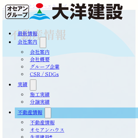
メインコンテンツへスキップ
フッターへスキップ
不動産情報
最新情報
会社案内
会社案内
会社概要
グループ企業
CSR / SDGs
実績
施工実績
分譲実績
不動産情報
不動産情報
オセアンハウス
生涯建設®