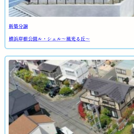
新築分譲
横浜岸根公園ル・シェル～風光る丘～