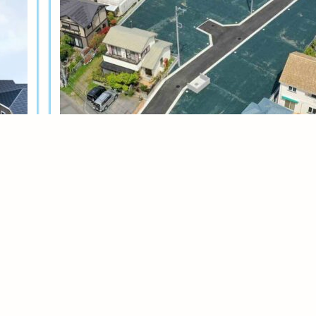
土地分譲
茅ヶ崎今宿テール