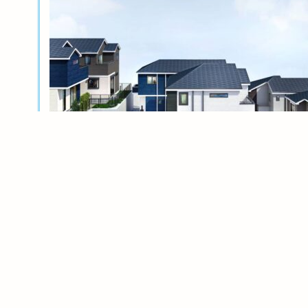
新築分譲
横浜岸根公園ル・シェル～風光る丘～