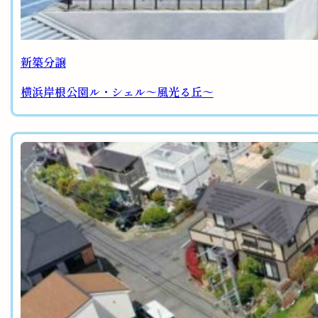
新築分譲
横浜岸根公園ル・シェル～風光る丘～