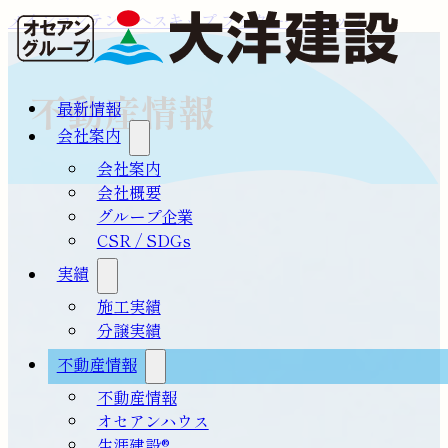
メインコンテンツへスキップ
フッターへスキップ
不動産情報
最新情報
会社案内
会社案内
会社概要
グループ企業
CSR / SDGs
実績
施工実績
分譲実績
不動産情報
不動産情報
オセアンハウス
生涯建設®