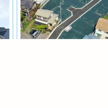
土地分譲
茅ヶ崎今宿テール