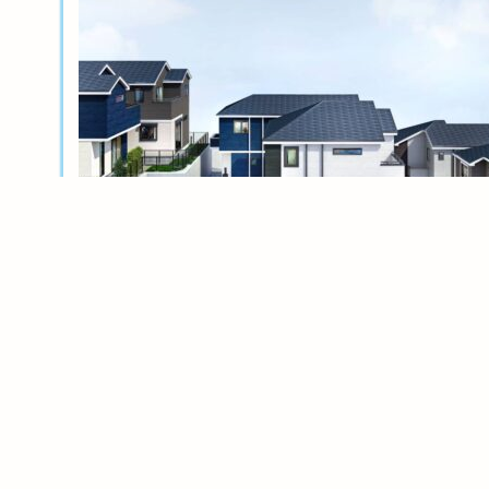
新築分譲
横浜岸根公園ル・シェル～風光る丘～