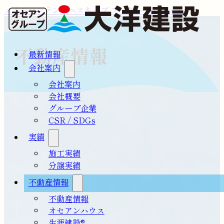
メインコンテンツへスキップ
フッターへスキップ
不動産情報
最新情報
会社案内
会社案内
会社概要
グループ企業
CSR / SDGs
実績
施工実績
分譲実績
不動産情報
不動産情報
オセアンハウス
生涯建設®