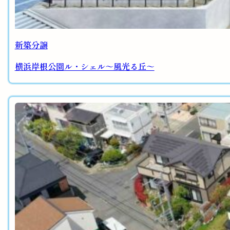
新築分譲
横浜岸根公園ル・シェル～風光る丘～