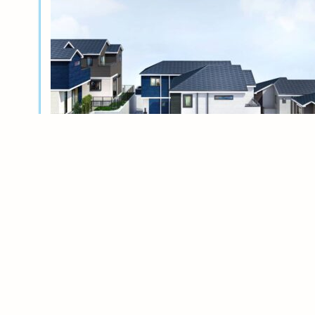
新築分譲
横浜岸根公園ル・シェル～風光る丘～