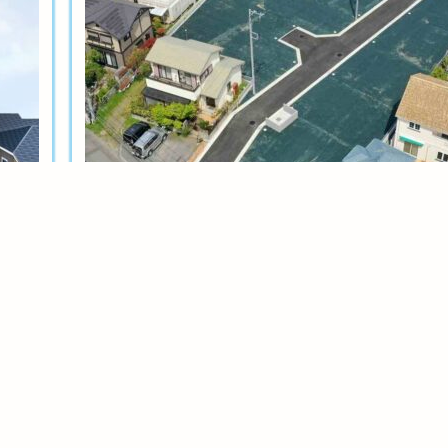
土地分譲
茅ヶ崎今宿テール