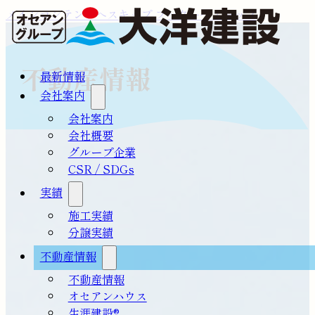
メインコンテンツへスキップ
フッターへスキップ
不動産情報
最新情報
会社案内
会社案内
会社概要
グループ企業
CSR / SDGs
実績
施工実績
分譲実績
不動産情報
不動産情報
オセアンハウス
生涯建設®