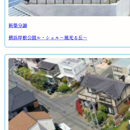
新築分譲
横浜岸根公園ル・シェル～風光る丘～