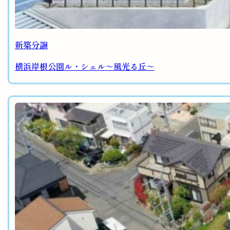
新築分譲
横浜岸根公園ル・シェル～風光る丘～