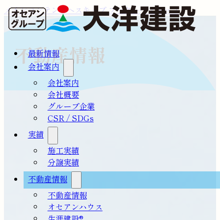
メインコンテンツへスキップ
フッターへスキップ
不動産情報
最新情報
会社案内
会社案内
会社概要
グループ企業
CSR / SDGs
実績
施工実績
分譲実績
不動産情報
不動産情報
オセアンハウス
生涯建設®