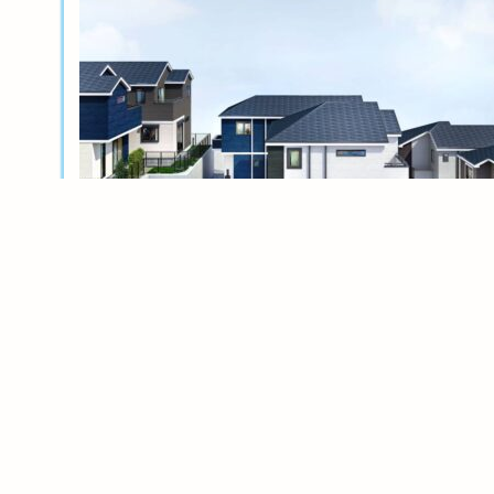
新築分譲
横浜岸根公園ル・シェル～風光る丘～