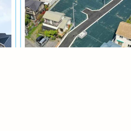
土地分譲
茅ヶ崎今宿テール