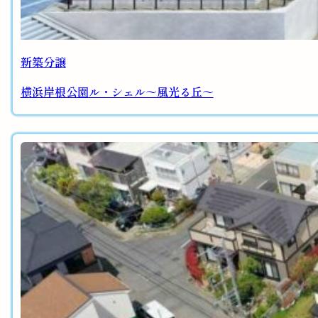
新築分譲
横浜岸根公園ル・シェル～風光る丘～