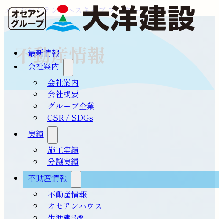
メインコンテンツへスキップ
フッターへスキップ
不動産情報
最新情報
会社案内
会社案内
会社概要
グループ企業
CSR / SDGs
実績
施工実績
分譲実績
不動産情報
不動産情報
オセアンハウス
生涯建設®