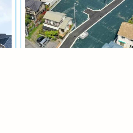
土地分譲
茅ヶ崎今宿テール