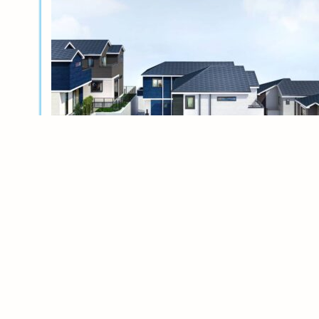
新築分譲
横浜岸根公園ル・シェル～風光る丘～