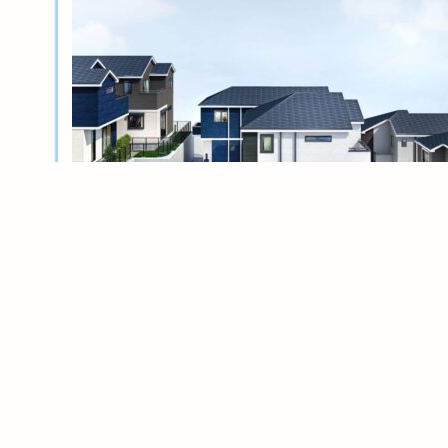
新築分譲
横浜岸根公園ル・シェル～風光る丘～