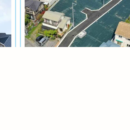
土地分譲
茅ヶ崎今宿テール