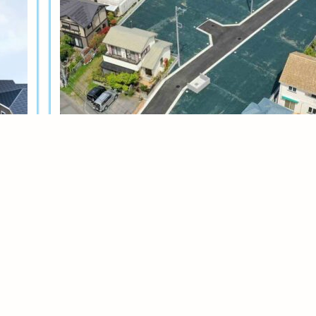
土地分譲
茅ヶ崎今宿テール