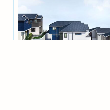
新築分譲
横浜岸根公園ル・シェル～風光る丘～