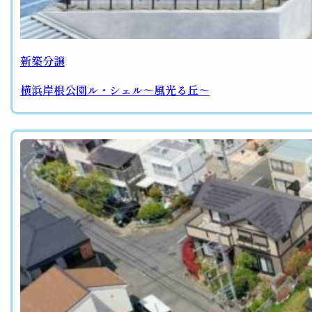
新築分譲
横浜岸根公園ル・シェル～風光る丘～