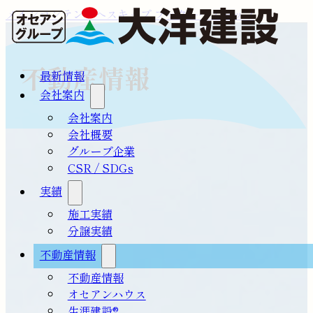
メインコンテンツへスキップ
フッターへスキップ
不動産情報
最新情報
会社案内
会社案内
会社概要
グループ企業
CSR / SDGs
実績
施工実績
分譲実績
不動産情報
不動産情報
オセアンハウス
生涯建設®