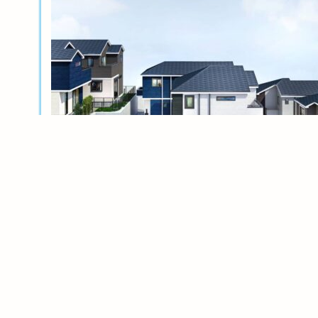
新築分譲
横浜岸根公園ル・シェル～風光る丘～