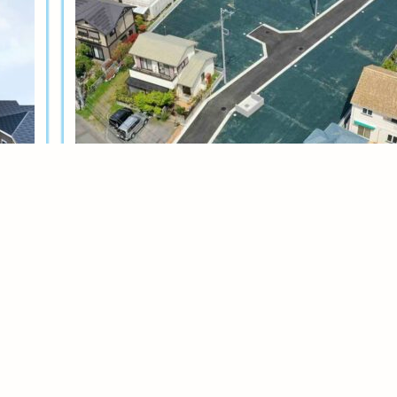
土地分譲
茅ヶ崎今宿テール