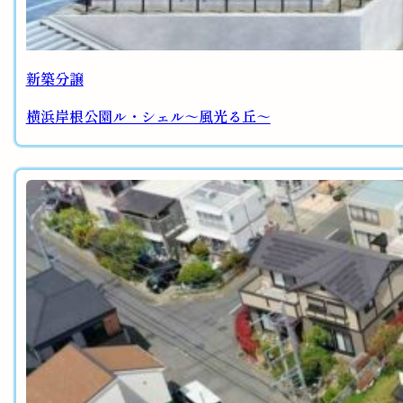
新築分譲
横浜岸根公園ル・シェル～風光る丘～