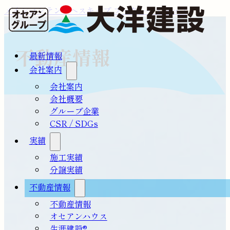
メインコンテンツへスキップ
フッターへスキップ
不動産情報
最新情報
会社案内
会社案内
会社概要
グループ企業
CSR / SDGs
実績
施工実績
分譲実績
不動産情報
不動産情報
オセアンハウス
生涯建設®