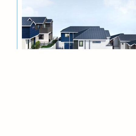
新築分譲
横浜岸根公園ル・シェル～風光る丘～