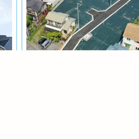
土地分譲
茅ヶ崎今宿テール