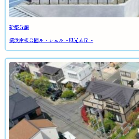
新築分譲
横浜岸根公園ル・シェル～風光る丘～