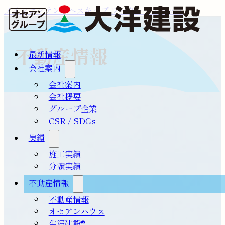
メインコンテンツへスキップ
フッターへスキップ
不動産情報
最新情報
会社案内
会社案内
会社概要
グループ企業
CSR / SDGs
実績
施工実績
分譲実績
不動産情報
不動産情報
オセアンハウス
生涯建設®