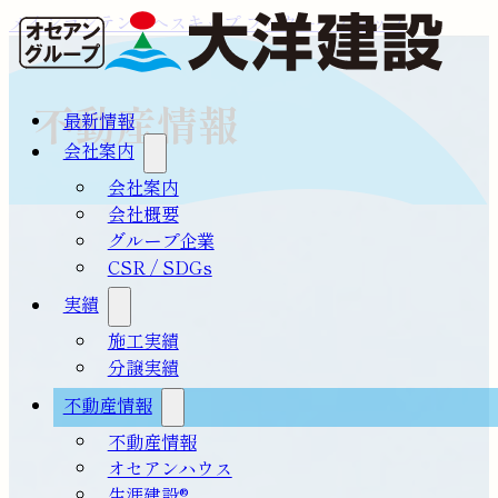
メインコンテンツへスキップ
フッターへスキップ
不動産情報
最新情報
会社案内
会社案内
会社概要
グループ企業
CSR / SDGs
実績
施工実績
分譲実績
不動産情報
不動産情報
オセアンハウス
生涯建設®