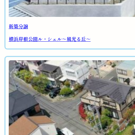
新築分譲
横浜岸根公園ル・シェル～風光る丘～