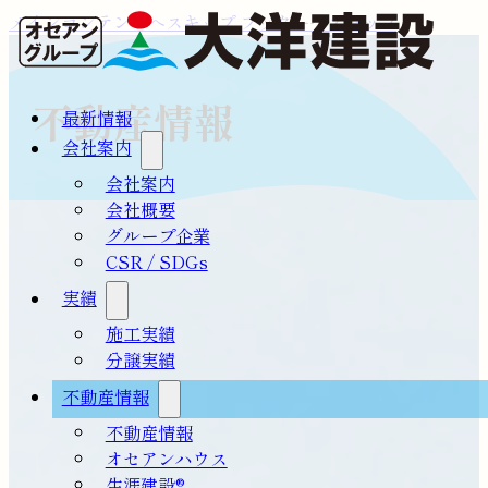
メインコンテンツへスキップ
フッターへスキップ
不動産情報
最新情報
会社案内
会社案内
会社概要
グループ企業
CSR / SDGs
実績
施工実績
分譲実績
不動産情報
不動産情報
オセアンハウス
生涯建設®