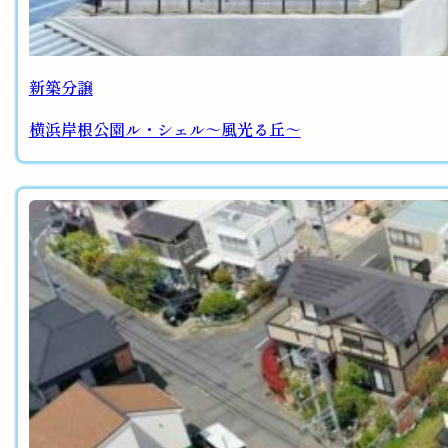
新築分譲
横浜岸根公園ル・シェル～風光る丘～